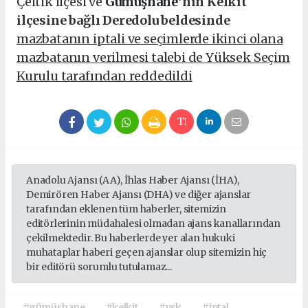
Çeltik ilçesi ve
Gümüşhane
’nin Kelkit
ilçesine bağlı Deredolu beldesinde
mazbatanın iptali ve seçimlerde ikinci olana
mazbatanın verilmesi talebi de Yüksek Seçim
Kurulu tarafından reddedildi
Anadolu Ajansı (AA), İhlas Haber Ajansı (İHA),
Demirören Haber Ajansı (DHA) ve diğer ajanslar
tarafından eklenen tüm haberler, sitemizin
editörlerinin müdahalesi olmadan ajans kanallarından
çekilmektedir. Bu haberlerde yer alan hukuki
muhataplar haberi geçen ajanslar olup sitemizin hiç
bir editörü sorumlu tutulamaz...
#gümüşhane
#kelkit
#ysk
#iptal