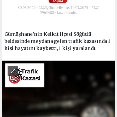
YAŞAM
30.03.2025 - 21:23, Güncelleme: 30.03.2025 - 23:21
5963488+ kez okundu.
Gümüşhane'nin Kelkit ilçesi Söğütlü
beldesinde meydana gelen trafik kazasında 1
kişi hayatını kaybetti, 1 kişi yaralandı.