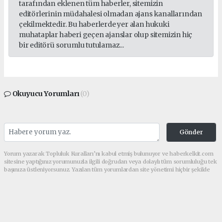
tarafından eklenen tüm haberler, sitemizin
editörlerinin müdahalesi olmadan ajans kanallarından
çekilmektedir. Bu haberlerde yer alan hukuki
muhataplar haberi geçen ajanslar olup sitemizin hiç
bir editörü sorumlu tutulamaz...
Okuyucu Yorumları
(0)
Gönder
Yorum yazarak Topluluk Kuralları’nı kabul etmiş bulunuyor ve haberkelkit.com
sitesine yaptığınız yorumunuzla ilgili doğrudan veya dolaylı tüm sorumluluğu tek
başınıza üstleniyorsunuz. Yazılan tüm yorumlardan site yönetimi hiçbir şekilde
sorumlu tutulamaz.