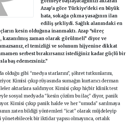
görmeye başlayacağımızı aktaran
Azap’a göre Türkiye’deki en büyük
hata, sokağa çıkma yasağının ilan
ediliş şekliydi. Sağlık alanındaki en
nuçların kesin olduğuna inanmaktı. Azap “süreç
l, kazanılmış zaman olarak görülmeli” diyor ve
umazsanız, el temizliği ve solunum hijyenine dikkat
amamen serbest bırakırsanız istediğiniz kadar güçlü bir
asla baş edemezsiniz.”
da olduğu gibi “medya starlarını”, şöhret tutkunlarını,
tiriyor. Kimisi çıkıp rüyasında sumağın kurtarıcı derman
eler aktarlara saldırıyor. Kimisi çıkıp hiçbir klinik test
yle sosyal medyada “kesin çözüm bu ilaç” diyor, panik
rıyor. Kimisi çıkıp panik halde ve her “umuda” sarılmaya
sının zaten bildiği yöntemleri “icat” olarak müjdeleyip
 yönetebilecek bir iktidar yapısı olmayınca, ortalık