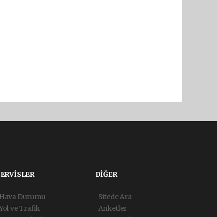
SERVİSLER
DİĞER
Hava Durumu
Sitede Ara
Yol ve Trafik
Anketler