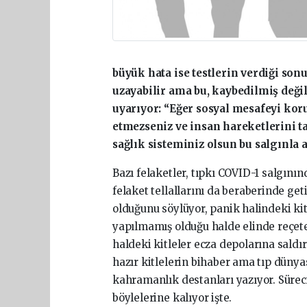
büyük hata ise testlerin verdiği so
uzayabilir ama bu, kaybedilmiş deği
uyarıyor: “Eğer sosyal mesafeyi kor
etmezseniz ve insan hareketlerini t
sağlık sisteminiz olsun bu salgınla 
Bazı felaketler, tıpkı COVID-1 salgının
felaket tellallarını da beraberinde ge
olduğunu söylüyor, panik halindeki kitl
yapılmamış olduğu halde elinde reçete
haldeki kitleler ecza depolarına saldı
hazır kitlelerin bihaber ama tıp dünya
kahramanlık destanları yazıyor. Süreci
böylelerine kalıyor işte.