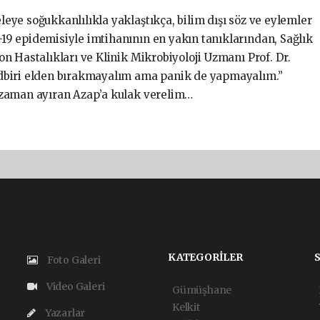
eye soğukkanlılıkla yaklaştıkça, bilim dışı söz ve eylemler
19 epidemisiyle imtihanının en yakın tanıklarından, Sağlık
on Hastalıkları ve Klinik Mikrobiyoloji Uzmanı Prof. Dr.
edbiri elden bırakmayalım ama panik de yapmayalım.”
r zaman ayıran Azap’a kulak verelim…
KATEGORİLER
Foto Galeri
Video Galeri
Gümüşhane
Kelkit
Yazarlar