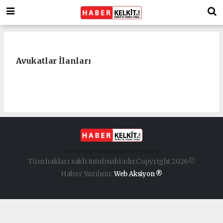
Avukatlar İlanları
haber paketi
haber scripti
haber yazılımı
Tüm hakları saklı tutulmaktadır.Copyright 2026©
Haber Yazılımı:
Web Aksiyon ®