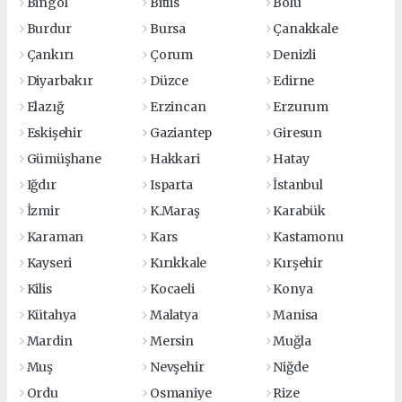
Bingöl
Bitlis
Bolu
Burdur
Bursa
Çanakkale
Çankırı
Çorum
Denizli
Diyarbakır
Düzce
Edirne
Elazığ
Erzincan
Erzurum
Eskişehir
Gaziantep
Giresun
Gümüşhane
Hakkari
Hatay
Iğdır
Isparta
İstanbul
İzmir
K.Maraş
Karabük
Karaman
Kars
Kastamonu
Kayseri
Kırıkkale
Kırşehir
Kilis
Kocaeli
Konya
Kütahya
Malatya
Manisa
Mardin
Mersin
Muğla
Muş
Nevşehir
Niğde
Ordu
Osmaniye
Rize