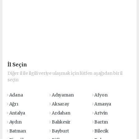
İl Seçin
Diğer il ile ilgili veriye ulaşmak için lütfen aşağıdan bir il
seçin
Adana
Adıyaman
Afyon
Ağrı
Aksaray
Amasya
Antalya
Ardahan
Artvin
Aydın
Balıkesir
Bartın
Batman
Bayburt
Bilecik