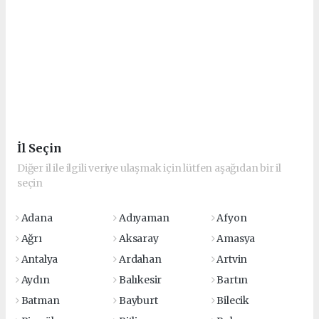
İl Seçin
Diğer il ile ilgili veriye ulaşmak için lütfen aşağıdan bir il
seçin
Adana
Adıyaman
Afyon
Ağrı
Aksaray
Amasya
Antalya
Ardahan
Artvin
Aydın
Balıkesir
Bartın
Batman
Bayburt
Bilecik