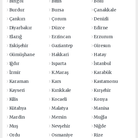
Bingöl
Bitlis
Bolu
Burdur
Bursa
Çanakkale
Çankırı
Çorum
Denizli
Diyarbakır
Düzce
Edirne
Elazığ
Erzincan
Erzurum
Eskişehir
Gaziantep
Giresun
Gümüşhane
Hakkari
Hatay
Iğdır
Isparta
İstanbul
İzmir
K.Maraş
Karabük
Karaman
Kars
Kastamonu
Kayseri
Kırıkkale
Kırşehir
Kilis
Kocaeli
Konya
Kütahya
Malatya
Manisa
Mardin
Mersin
Muğla
Muş
Nevşehir
Niğde
Ordu
Osmaniye
Rize