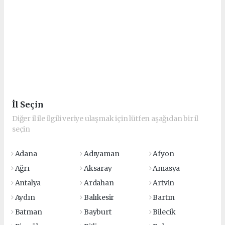
İl Seçin
Diğer il ile ilgili veriye ulaşmak için lütfen aşağıdan bir il
seçin
Adana
Adıyaman
Afyon
Ağrı
Aksaray
Amasya
Antalya
Ardahan
Artvin
Aydın
Balıkesir
Bartın
Batman
Bayburt
Bilecik