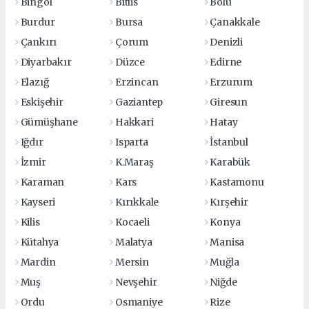
Bingöl
Bitlis
Bolu
Burdur
Bursa
Çanakkale
Çankırı
Çorum
Denizli
Diyarbakır
Düzce
Edirne
Elazığ
Erzincan
Erzurum
Eskişehir
Gaziantep
Giresun
Gümüşhane
Hakkari
Hatay
Iğdır
Isparta
İstanbul
İzmir
K.Maraş
Karabük
Karaman
Kars
Kastamonu
Kayseri
Kırıkkale
Kırşehir
Kilis
Kocaeli
Konya
Kütahya
Malatya
Manisa
Mardin
Mersin
Muğla
Muş
Nevşehir
Niğde
Ordu
Osmaniye
Rize