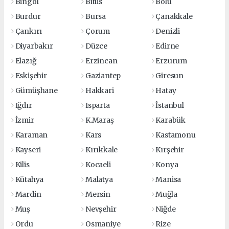
Bingöl
Bitlis
Bolu
Burdur
Bursa
Çanakkale
Çankırı
Çorum
Denizli
Diyarbakır
Düzce
Edirne
Elazığ
Erzincan
Erzurum
Eskişehir
Gaziantep
Giresun
Gümüşhane
Hakkari
Hatay
Iğdır
Isparta
İstanbul
İzmir
K.Maraş
Karabük
Karaman
Kars
Kastamonu
Kayseri
Kırıkkale
Kırşehir
Kilis
Kocaeli
Konya
Kütahya
Malatya
Manisa
Mardin
Mersin
Muğla
Muş
Nevşehir
Niğde
Ordu
Osmaniye
Rize