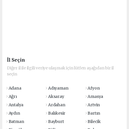
İl Seçin
Diğer il ile ilgili veriye ulaşmak için lütfen aşağıdan bir il
seçin
Adana
Adıyaman
Afyon
Ağrı
Aksaray
Amasya
Antalya
Ardahan
Artvin
Aydın
Balıkesir
Bartın
Batman
Bayburt
Bilecik